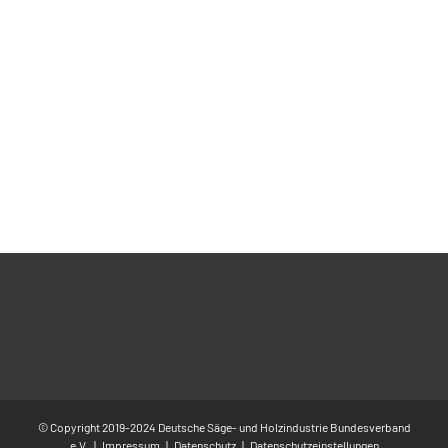
© Copyright 2019-2024 Deutsche Säge- und Holzindustrie Bundesverband
e.V. |
Impressum
|
Datenschutz
|
Datenschutzeinstellungen