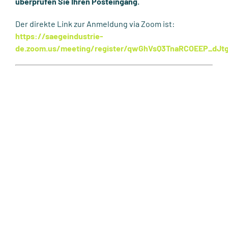
überprüfen Sie Ihren Posteingang.
Der direkte Link zur Anmeldung via Zoom ist:
https://saegeindustrie-
de.zoom.us/meeting/register/qwGhVsQ3TnaRCOEEP_dJtg#