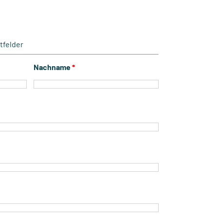
htfelder
Nachname
*