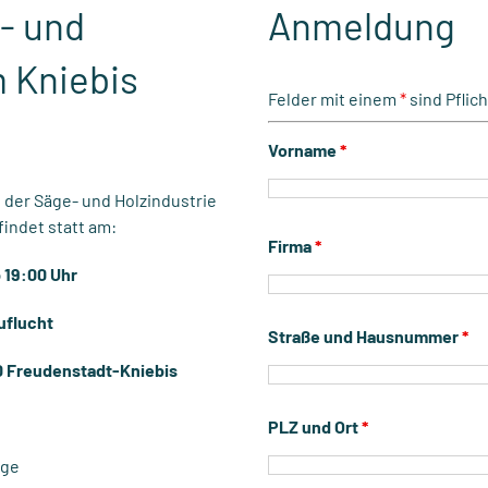
- und
Anmeldung
m Kniebis
Felder mit einem
*
sind Pflic
Vorname
*
 der Säge- und Holzindustrie
indet statt am:
Firma
*
b 19:00 Uhr
uflucht
Straße und Hausnummer
*
 Freudenstadt-Kniebis
PLZ und Ort
*
age